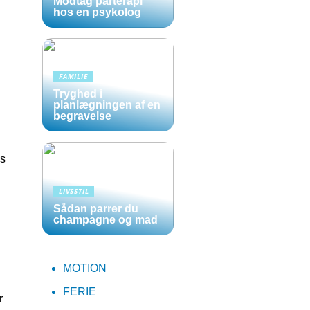
Modtag parterapi
hos en psykolog
FAMILIE
Tryghed i
planlægningen af en
begravelse
es
LIVSSTIL
Sådan parrer du
champagne og mad
MOTION
FERIE
r