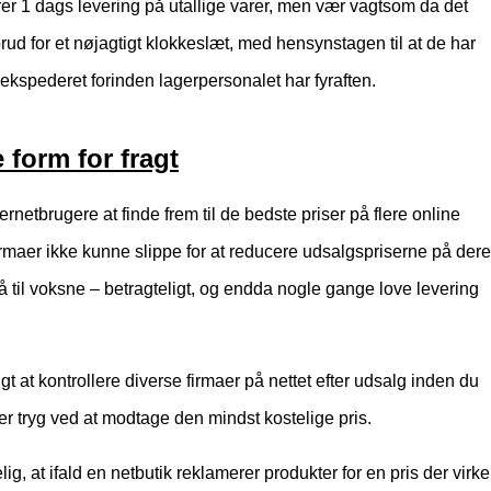
rer 1 dags levering på utallige varer, men vær vagtsom da det
rud for et nøjagtigt klokkeslæt, med hensynstagen til at de har
n ekspederet forinden lagerpersonalet har fyraften.
 form for fragt
ernetbrugere at finde frem til de bedste priser på flere online
t firmaer ikke kunne slippe for at reducere udsalgspriserne på der
å til voksne – betragteligt, og endda nogle gange love levering
rigt at kontrollere diverse firmaer på nettet efter udsalg inden du
er tryg ved at modtage den mindst kostelige pris.
g, at ifald en netbutik reklamerer produkter for en pris der virke