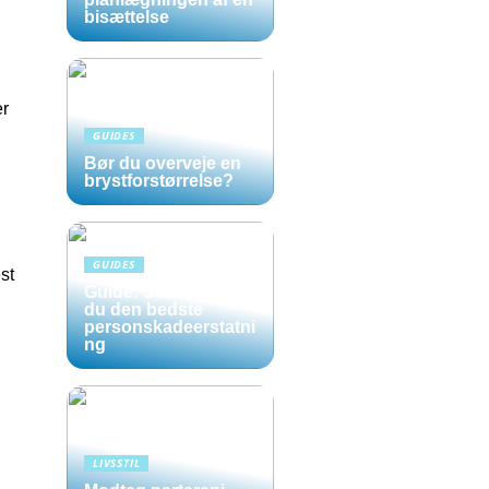
bisættelse
er
GUIDES
Bør du overveje en
brystforstørrelse?
GUIDES
st
Guide: Sådan opnår
du den bedste
personskadeerstatni
ng
LIVSSTIL