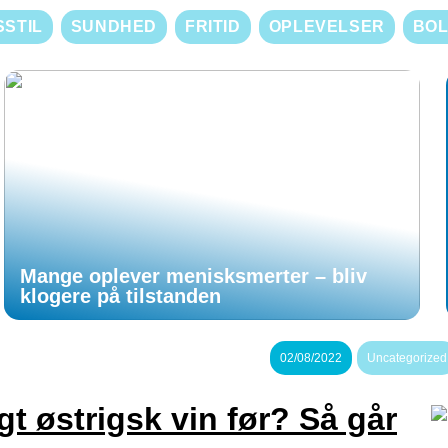
SSTIL
SUNDHED
FRITID
OPLEVELSER
BOL
Mange oplever menisksmerter – bliv
klogere på tilstanden
02/08/2022
Uncategorized
t østrigsk vin før? Så går