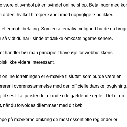
fte være et symbol på en svindel online shop. Betalinger med kor
n orden, hvilket hjælper køber imod uoprigtige e-butikker.
rt eller mobilbetaling. Som en alternativ mulighed burde du brug
or så vidt du har i sinde at dække omkostningerne senere.
net handler bør man principielt have øje for webbutikkens
pisk ikke videre interessant.
 online forretningen er e-mærke tilsluttet, som burde være en
ererer i overensstemmelse med den officielle danske lovgivning
til ses til af jurister der er inde i de gældende regler. Det er en
lpet, når du forvoldes dilemmaer med dit køb.
r oppe på mærkerne omkring de mest essentielle regler der er