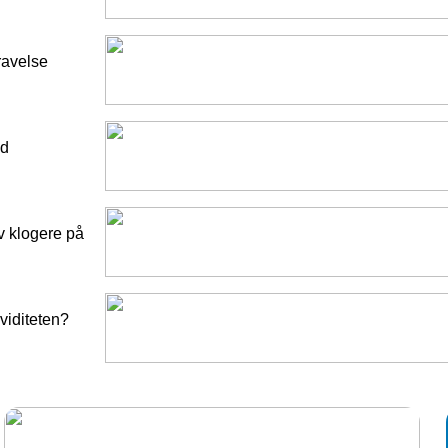
ravelse
ad
v klogere på
viditeten?