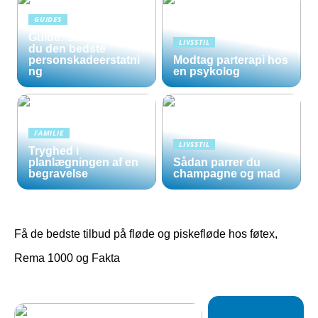
GUIDES
Guide: Sådan opnår
LIVSSTIL
du den bedste
personskadeerstatni
Modtag parterapi hos
ng
en psykolog
FAMILIE
LIVSSTIL
Tryghed i
planlægningen af en
Sådan parrer du
begravelse
champagne og mad
Få de bedste tilbud på fløde og piskefløde hos føtex,
Rema 1000 og Fakta