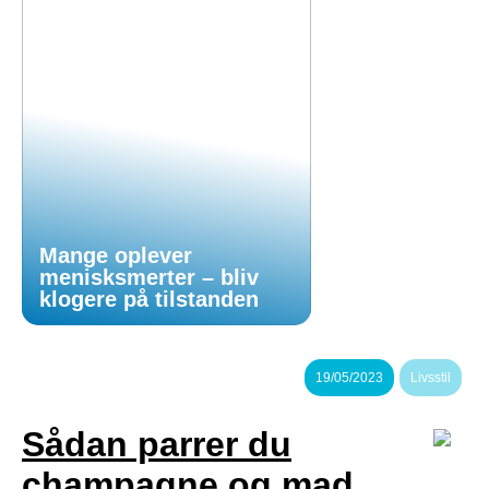
Mange oplever
menisksmerter – bliv
klogere på tilstanden
19/05/2023
Livsstil
Sådan parrer du
champagne og mad