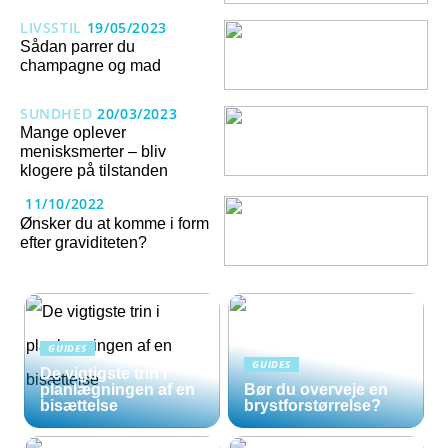
LIVSSTIL
19/05/2023
Sådan parrer du
champagne og mad
SUNDHED
20/03/2023
Mange oplever
menisksmerter – bliv
klogere på tilstanden
11/10/2022
Ønsker du at komme i form
efter graviditeten?
GUIDES
GUIDES
De vigtigste trin i
planlægningen af en
Bør du overveje en
bisættelse
brystforstørrelse?