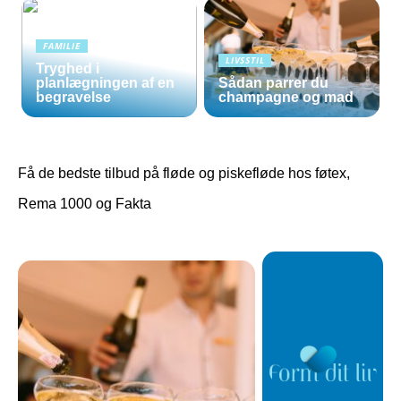
FAMILIE
LIVSSTIL
Tryghed i
planlægningen af en
Sådan parrer du
begravelse
champagne og mad
Få de bedste tilbud på fløde og piskefløde hos føtex,
Rema 1000 og Fakta