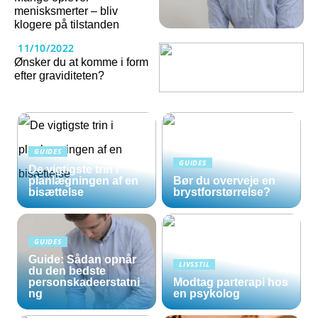
menisksmerter – bliv
klogere på tilstanden
11/10/2022
Ønsker du at komme i form
efter graviditeten?
GUIDES
GUIDES
De vigtigste trin i
planlægningen af en
Bør du overveje en
bisættelse
brystforstørrelse?
GUIDES
Guide: Sådan opnår
LIVSSTIL
du den bedste
personskadeerstatni
Modtag parterapi hos
ng
en psykolog