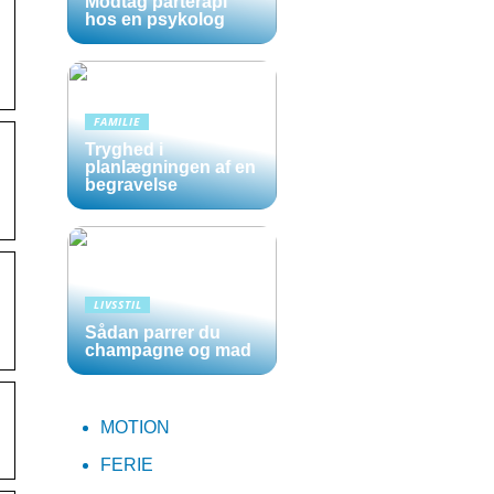
Modtag parterapi
hos en psykolog
FAMILIE
Tryghed i
planlægningen af en
begravelse
LIVSSTIL
Sådan parrer du
champagne og mad
MOTION
FERIE