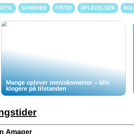
SSTIL
SUNDHED
FRITID
OPLEVELSER
BOL
Mange oplever menisksmerter – bliv
klogere på tilstanden
ngstider
en Amager