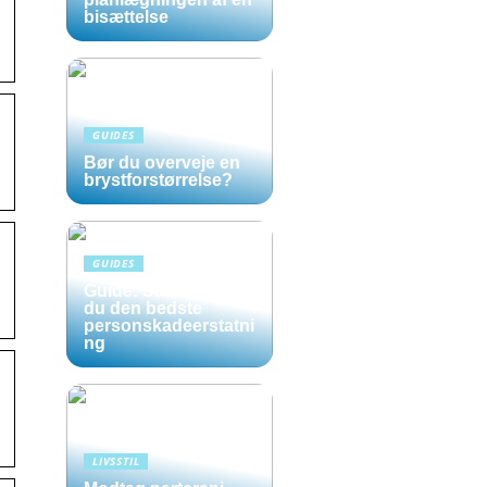
bisættelse
GUIDES
Bør du overveje en
brystforstørrelse?
GUIDES
Guide: Sådan opnår
du den bedste
personskadeerstatni
ng
LIVSSTIL