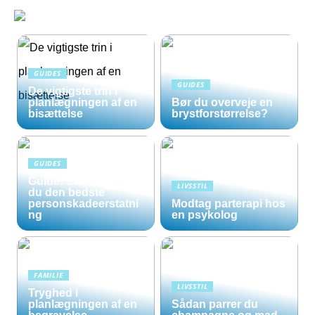
GUIDES
GUIDES
De vigtigste trin i
planlægningen af en
Bør du overveje en
bisættelse
brystforstørrelse?
GUIDES
Guide: Sådan opnår
LIVSSTIL
du den bedste
personskadeerstatni
Modtag parterapi hos
ng
en psykolog
FAMILIE
LIVSSTIL
Tryghed i
planlægningen af en
Sådan parrer du