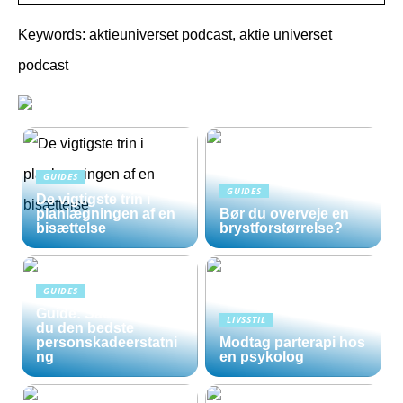
Keywords: aktieuniverset podcast, aktie universet
podcast
GUIDES
GUIDES
De vigtigste trin i
planlægningen af en
Bør du overveje en
bisættelse
brystforstørrelse?
GUIDES
Guide: Sådan opnår
LIVSSTIL
du den bedste
personskadeerstatni
Modtag parterapi hos
ng
en psykolog