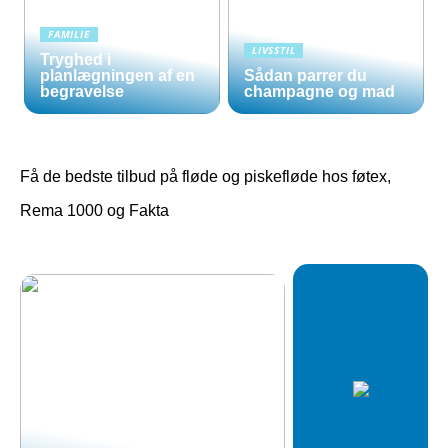
FAMILIE
LIVSSTIL
Tryghed i
planlægningen af en
Sådan parrer du
begravelse
champagne og mad
Få de bedste tilbud på fløde og piskefløde hos føtex,
Rema 1000 og Fakta